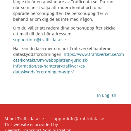
länge du är en användare av Trafficdata.se. Du kan
när som helst välja att radera kontot och dina
sparade personuppgifter. De personuppgifter vi
behandlar om dig delas inte med någon.
Om du väljer att radera dina personuppgifter skicka
ett mail till den här adressen:
supportinfo@trafficdata.se
Här kan du läsa mer om hur Trafikverket hanterar
dataskyddsförodrningen:
https://www.trafikverket.se/om-
oss/kontakt/Om-webbplatsen/Juridisk-
information/sa-hanterar-trafikverket-
dataskyddsforordningen-gdpr/
In English
About Trafficdata.se
supportinfo@trafficdata.se
This website is provided by
Swedish Transport Administration